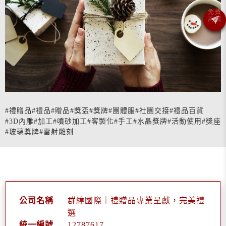
#禮贈品
#禮品
#贈品
#獎盃
#獎牌
#團體服
#社團交接
#禮品百貨
#3D內雕
#加工
#噴砂加工
#客製化
#手工
#水晶獎牌
#活動使用
#獎座
#玻璃獎牌
#雷射雕刻
公司名稱
群緯國際｜禮贈品專業呈獻，完美禮
選
統一編號
12787617