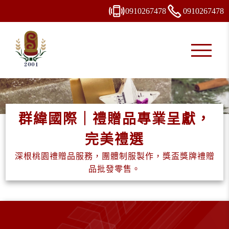
0910
2
6
7
478
0910
2
6
7
478
群緯國際｜禮贈品專業呈獻，
完美禮選
深根桃園禮贈品服務，團體制服製作，獎盃獎牌禮贈
品批發零售。